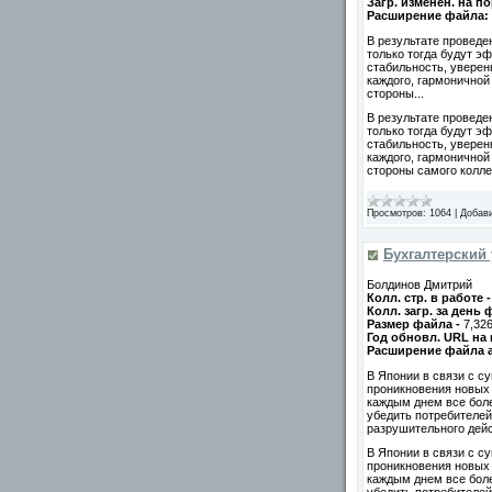
Загр. изменен. на п
Расширение файла:
В результате проведе
только тогда будут э
стабильность, уверен
каждого, гармоничной
стороны...
В результате проведе
только тогда будут э
стабильность, уверен
каждого, гармоничной
стороны самого колле
Просмотров:
1064
|
Добав
Бухгалтерский 
Болдинов Дмитрий
Колл. стр. в работе 
Колл. загр. за день
Размер файла -
7,32
Год обновл. URL на
Расширение файла 
В Японии в связи с 
проникновения новых
каждым днем все боле
убедить потребителе
разрушительного дейс
В Японии в связи с 
проникновения новых
каждым днем все боле