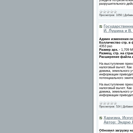
убедить потребителе
разрушительного дейс
Просмотров:
1050
|
Добав
Государственн
И. Лушина и В.
Админ изменения ск
Колличество стр. в
4353 раз
Размер арх. -
1,709 M
Размещ. стр. на стра
Расширение файла 
На выступление прих
налоговый вычет. Как
домика, земельного у
информации приводит 
потенциального эмите
На выступление прих
налоговый вычет. Как
домика, земельного у
информации приводит 
Просмотров:
524
|
Добави
Харизма. Иску
Автор: Эндрю 
Обновил загрузку на