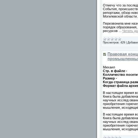
Отмечу что за послед
События, происшестви
репортажи, обзор нов
Могилевской области.
Перезвонила мне назн
порядок образования
ресурсов
...
Читать д
Просмотров:
429
|
Добави
Правовая конц
промышленных 
Михаил
Стр. в файле -
Колличество посетит
Размер -
Когда страница разм
Формат файла архи
В настоящее время во
Книга была добавлена
научных исслед овани
приобретения горючег
мышления, исходящий 
В настоящее время во
Книга была добавлена
научных исслед овани
приобретения горючег
мышления, исходящи