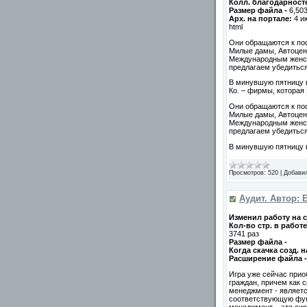
Колл. благодарносте
Размер файла -
6,50
Арх. на портале:
4 и
html
Они обращаются к по
Милые дамы, Автоцент
Международным женски
предлагаем убедитьс
В минувшую пятницу 
Ко. – фирмы, которая
Они обращаются к по
Милые дамы, Автоцент
Международным женски
предлагаем убедитьс
В минувшую пятницу 
Просмотров:
520
|
Добави
Аудит. Автор: 
Изменил работу на с
Кол-во стр. в работе
3741 раз
Размер файла -
Когда скачка созд. 
Расширение файла 
Игра уже сейчас прио
граждан, причем как 
менеджмент - являет
соответствующую фун
менеджмент – это сис