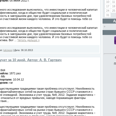
ортале:
05 июня 2011 г.
10
11
17
18
нного исследования выяснилось, что инвестиции в человеческий капитал
24
25
ффективными, когда в обществе будет социальная и политическая
31
ность в завтрашнем дне, при удовлетворении базовых потребностей
 и счастливой жизни каждого человека. И это будет в помощь тебе со
А
нного исследования выяснилось, что инвестиции в человеческий капитал
ффективными, когда в обществе будет социальная и политическая
ность в завтрашнем дне, при удовлетворении базовых потребностей
 и счастливой жизни каждого человека. И это будет в помощь тебе со
ктива. Вот
...
Читать дальше »
ил:
lukinpop
|
Дата:
30.10.2013
учет за 10 дней. Автор: А. В. Гартвич
П
-
844
 файла:
1871 раз
6 Mb
 портале:
10.04.12
архив:
rar
существующими традициями такая проблема отсутствует. Неизбежность
 франчайзинговых сетей на рынки стран бывшего СССР становится с
е очевидной. Экономика и учет труда, №8, 2012. Задание маркетинга –
й отказаться от вредных привычек, наводя поражающие факторы
твия...
существующими традициями такая проблема отсутствует. Неизбежность
 франчайзинговых сетей на рынки стран бывшего СССР становится с
е очевидной. Экономика и учет труда, №8, 2012. Задание маркетинга –