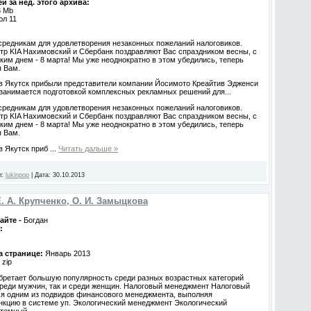
й за нед. этого архива:
3 Mb
юл 11
средникам для удовлетворения незаконных пожеланий налоговиков.
р KIA Нахимовский и Сбербанк поздравляют Вас спраздником весны, с
м днем - 8 марта! Мы уже неоднократно в этом убедились, теперь
я Вам.
в Якутск прибыли представители компании Йосимото Креайтив Эдженси
 занимается подготовкой комплексных рекламных решений для...
средникам для удовлетворения незаконных пожеланий налоговиков.
р KIA Нахимовский и Сбербанк поздравляют Вас спраздником весны, с
м днем - 8 марта! Мы уже неоднократно в этом убедились, теперь
я Вам.
в Якутск приб
...
Читать дальше »
л:
lukinpop
|
Дата:
30.10.2013
Е. А. Крупченко, О. И. Замыцкова
айте -
Богдан
:
на странице:
Январь 2013
-
zip
бретает большую популярность среди разных возрастных категорий
среди мужчин, так и среди женщин. Налоговый менеджмент Налоговый
ся одним из подвидов финансового менеджмента, выполняя
кцию в системе уп. Экологический менеджмент Экологический
темный...