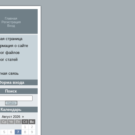
Главная
Регистрация
Вход
ая страница
рмация о сайте
лог файлов
ог статей
тная связь
Форма входа
Поиск
Календарь
Август 2026
»
Ср
Чт
Пт
Сб
Вс
1
2
5
6
7
8
9