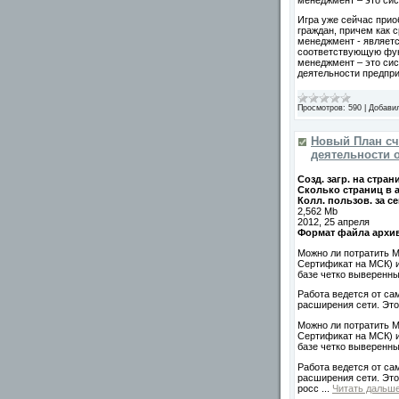
Игра уже сейчас прио
граждан, причем как 
менеджмент - являет
соответствующую фун
менеджмент – это си
деятельности предпр
Просмотров:
590
|
Добави
Новый План сч
деятельности 
Созд. загр. на стран
Сколько страниц в 
Колл. пользов. за се
2,562 Mb
2012, 25 апреля
Формат файла архи
Можно ли потратить М
Сертификат на МСК) 
базе четко выверенны
Работа ведется от са
расширения сети. Это 
Можно ли потратить М
Сертификат на МСК) 
базе четко выверенны
Работа ведется от са
расширения сети. Это
росс
...
Читать дальше