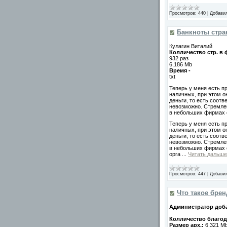
Просмотров:
440
|
Добави
Банкноты стран
Кулагин Виталий
Колличество стр. в
932 раз
6,186 Mb
Время -
txt
Теперь у меня есть п
наличных, при этом о
деньги, то есть соотв
невозможно. Стремлен
в небольших фирмах о
Теперь у меня есть п
наличных, при этом о
деньги, то есть соотв
невозможно. Стремлен
в небольших фирмах о
орга
...
Читать дальше
Просмотров:
447
|
Добави
Что такое брен
Администратор доба
Колличество благода
Размер арх.:
6,321 M