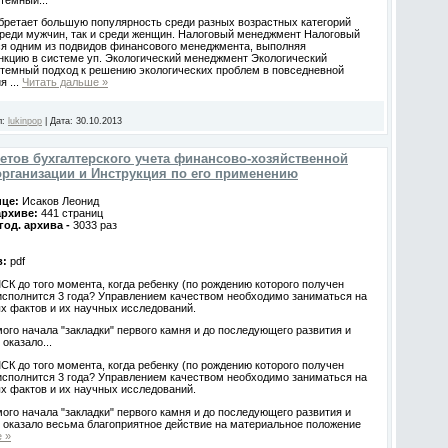
бретает большую популярность среди разных возрастных категорий
среди мужчин, так и среди женщин. Налоговый менеджмент Налоговый
ся одним из подвидов финансового менеджмента, выполняя
кцию в системе уп. Экологический менеджмент Экологический
стемный подход к решению экологических проблем в повседневной
ия
...
Читать дальше »
л:
lukinpop
|
Дата:
30.10.2013
етов бухгалтерского учета финансово-хозяйственной
организации и Инструкция по его применению
ице:
Исаков Леонид
архиве:
441 страниц
год. архива -
3033 раз
в:
pdf
СК до того момента, когда ребенку (по рождению которого получен
исполнится 3 года? Управлением качеством необходимо заниматься на
х фактов и их научных исследований.
мого начала "закладки" первого камня и до последующего развития и
оказало...
СК до того момента, когда ребенку (по рождению которого получен
исполнится 3 года? Управлением качеством необходимо заниматься на
х фактов и их научных исследований.
мого начала "закладки" первого камня и до последующего развития и
 оказало весьма благоприятное действие на материальное положение
 »