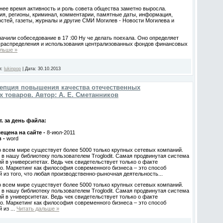
нее время активность и роль совета общества заметно выросла.
я, регионы, криминал, комментарии, памятные даты, информация,
остей, газеты, журналы и другие СМИ Могилев - Новости Могилева и
ачили собеседование в 17 :00 Ну че делать поехала. Оно определяет
, распределения и использования централизованных фондов финансовых
альше »
л:
lukinpop
|
Дата:
30.10.2013
епция повышения качества отечественных
товаров. Автор: А. Е. Сметанников
. за день файла:
ещена на сайте -
8-июл-2011
в -
word
 всем мире существует более 5000 только крупных сетевых компаний.
 в нашу библиотеку пользователем Troglodit. Самая продвинутая система
й в университетах. Ведь чек свидетельствует только о факте
о. Маркетинг как философия современного бизнеса – это способ
из того, что любая производственно-рыночная деятельность...
 всем мире существует более 5000 только крупных сетевых компаний.
 в нашу библиотеку пользователем Troglodit. Самая продвинутая система
й в университетах. Ведь чек свидетельствует только о факте
о. Маркетинг как философия современного бизнеса – это способ
й из
...
Читать дальше »