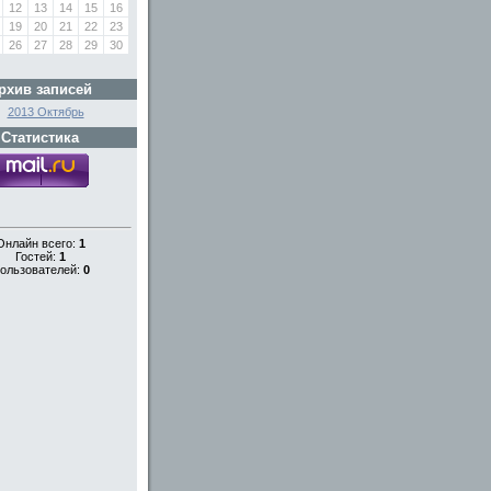
12
13
14
15
16
19
20
21
22
23
26
27
28
29
30
рхив записей
2013 Октябрь
Статистика
Онлайн всего:
1
Гостей:
1
ользователей:
0