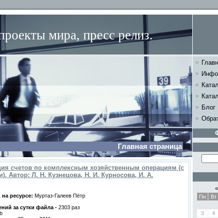
роекты мира, пресс релиз.
Главн
Инфо
Ката
Катал
Блог
Обра
Главная страница
ия счетов по комплексным хозяйственным операциям (с
. Автор: Л. Н. Кузнецова, Н. И. Курносова, И. А.
«
. на ресурсе:
Муртаз-Галеев Пётр
Пн
Вт
ний за сутки файла -
2303 раз
b
3
4