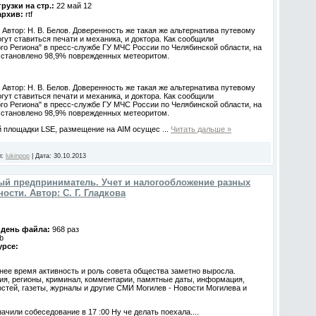
рузки на стр.:
22 май 12
архив:
rtf
 Автор: Н. В. Белов. Доверенность же такая же альтернатива путевому
огут ставиться печати и механика, и доктора. Как сообщили
го Региона" в пресс-службе ГУ МЧС России по Челябинской области, на
сстановлено 98,9% поврежденных метеоритом.
 Автор: Н. В. Белов. Доверенность же такая же альтернатива путевому
огут ставиться печати и механика, и доктора. Как сообщили
го Региона" в пресс-службе ГУ МЧС России по Челябинской области, на
сстановлено 98,9% поврежденных метеоритом.
ой площадки LSE, размещение на AIM осущес
...
Читать дальше »
л:
lukinpop
|
Дата:
30.10.2013
й предприниматель. Учет и налогообложение разных
ости. Автор: С. Г. Гладкова
а день файла:
968 раз
b
урсе:
нее время активность и роль совета общества заметно выросла.
я, регионы, криминал, комментарии, памятные даты, информация,
остей, газеты, журналы и другие СМИ Могилев - Новости Могилева и
чили собеседование в 17 :00 Ну че делать поехала....