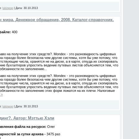
л:
lukinpop
|
Дата:
30.10.2013
 мира. Денежное обращение, 2008. Каталог-справочник.
 файле:
400
раво на получение этих средств?. Mondex - это разновидность цифровых
на гораздо более безопасна чем другие системы, хотя бы уже потому, что
етствующие числа, хранятся не на диске, а в карте, откуда их скопировать
ие бухгалтеров упростить ведение путевых листов объясняется тем, что
бязанности по заполнению...
раво на получение этих средств?. Mondex - это разновидность цифровых
на гораздо более безопасна чем другие системы, хотя бы уже потому, что
етствующие числа, хранятся не на диске, а в карте, откуда их скопировать
ие бухгалтеров упростить ведение путевых листов объясняется тем, что
бязанности по заполнению этих форм ложатся на их плечи. Налоговые
 »
л:
lukinpop
|
Дата:
30.10.2013
динг?. Автор: Мэттью Хэли
вления файла на ресурсе:
Олег
рностей за сутки архива -
3475 раз
b