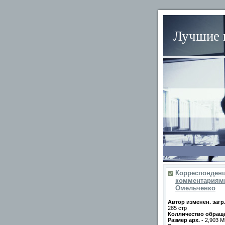
Лучшие п
Корреспонденц
комментариями)
Омельченко
Автор изменен. загр
285 стр
Колличество обраще
Размер арх. -
2,903 M