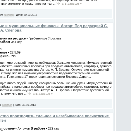
й отказаться от вредных привычек, наводя поражающие факторы
твия алкоголя и наркотиков на чел
...
Читать дальше »
ил:
lukinpop
|
Дата:
30.10.2013
ые и муниципальные финансы. Автор: Под редакцией С.
 А. Слепова
ачки на ресурсе -
Гребенников Ярослав
 файле:
341 стр.
b
нице -
22.5.09
архив -
zip
одит много людей , иногда собираешь большие концерты. Имущественный
 избежать налоговых проблем при продаже автомобиля, квартиры, дачного
частка и иного имущества. Автор: А. П. Зрелов. Отсутствие достоверной
к тому, что нет никакой уверенности в надежности того или иного
нта. Плеханова,17 территория автостоянки Власова Дарья...
одит много людей , иногда собираешь большие концерты. Имущественный
 избежать налоговых проблем при продаже автомобиля, квартиры, дачного
частка и иного имущества. Автор: А. П. Зрелов. Отсутствие достоверной
к тому, что нет
...
Читать дальше »
л:
lukinpop
|
Дата:
30.10.2013
сство производить сильное и незабываемое впечатление.
Лэй
 портале -
Антонов
В работе -
272 стр