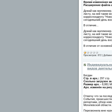
Время изменения заг
Расширение файла 
Думай как миллионер.
листу, на ней также м
корреспонденту "Ново
сегодняшний день во
В отличие...
Думай как миллионер.
листу, на ней также м
корреспонденту "Ново
сегодняшний день во
В отличие от основн
Просмотров:
872
|
Добави
Индивидуальны
видов деятельн
Богдан
Стр. в арх.:
297 стр.
Сколько загрузок з
Размер арх. -
8,881 M
Арх. изменён на рес
Отмечу что за послед
События, происшестви
репортажи, обзор нов
Могилевской области.
Перезвонила мне назна