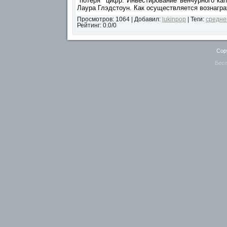
"потеря" цифр. Инвестирование венчурного кап
Лаура Глэдстоун. Как осуществляется вознагр
Просмотров
:
1064
|
Добавил
:
lukinpop
|
Теги
:
средне
Рейтинг
:
0.0
/
0
Cop
Бесп