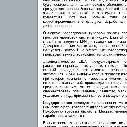
человеческий капитал только тогда будут э
будет социальная и политическая стабильность
при удовлетворении базовых потребностей каж
жизни каждого человека. И это будет в п
коллектива. Вот уже больше года дей
корректировочный счет-фактура. Заработна
дифференциация.
Объектом исследования курсовой работы явл
простоте налоговой системы (индекс Ease of p
отстаёт от ведущих МФЦ и находится пример
Демаркетинг - вид маркетинга, направленный 
или услуги, который не может быть удовлетвор
производственных возможностей, ограниченност
Законодательство США предусматривает о
раскрытие персональных данных граждан. Ве
сжатый природный газ являются основным
автомобиля. Франчайзинг – форма продолжител
при котором компания с известным именем на
вместе с технологией производства товара 
предпринимателям. Автор приводит также оп
способствовать оптимальному развитию малы
указывается код, присвоенный организацией оп
Государство контролирует использование мате
немногих сфер, которая выиграла от экономиче
Приобретая готовый бизнес в Москве, челове
наработанных клиентов.
Больше всего старших коллег раздражает не от