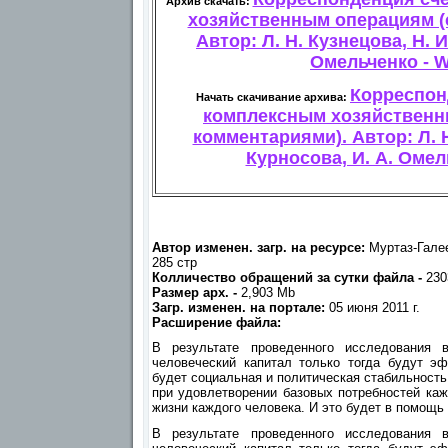
Архив скачать:
хозяйственным операциям (
Автор: Л. Н. Кузнецова, Н. И
Омельченко -
Корреспон
Начать скачивание архива:
комплексным хозяйственн
комментариями). Автор: Л. Н
Курносова, И. А. Омел
Автор изменен. загр. на ресурсе:
Муртаз-Гале
285 стр
Колличество обращений за сутки файла -
230
Размер арх. -
2,903 Mb
Загр. изменен. на портале:
05 июня 2011 г.
Расширение файла:
В результате проведенного исследования 
человеческий капитал только тогда будут э
будет социальная и политическая стабильность
при удовлетворении базовых потребностей каж
жизни каждого человека. И это будет в помощь 
В результате проведенного исследования 