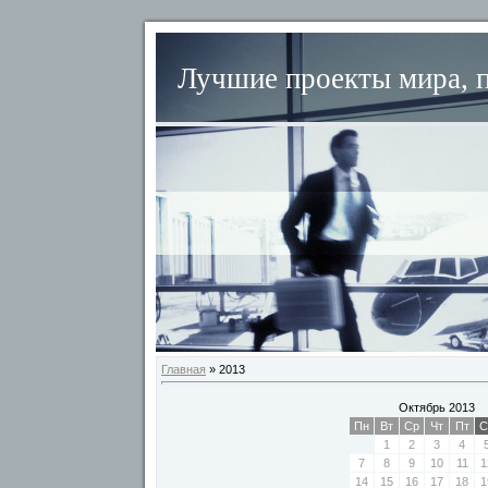
Лучшие проекты мира, п
Главная
»
2013
Октябрь 2013
Пн
Вт
Ср
Чт
Пт
С
1
2
3
4
7
8
9
10
11
1
14
15
16
17
18
1